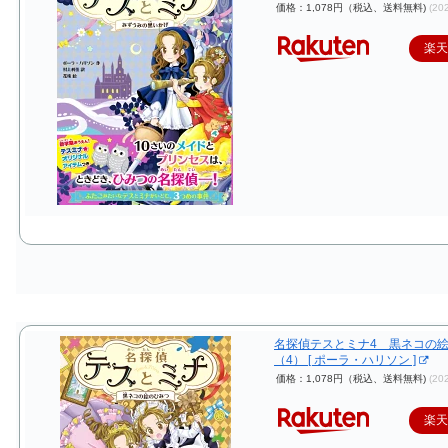
価格：1,078円（税込、送料無料)
(20
楽
名探偵テスとミナ4 黒ネコの
（4） [ ポーラ・ハリソン ]
価格：1,078円（税込、送料無料)
(20
楽