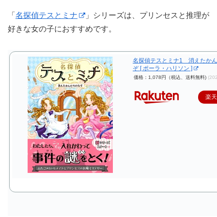
「
名探偵テスとミナ
」シリーズは、プリンセスと推理が
好きな女の子におすすめです。
名探偵テスとミナ1 消えたか
ぞ [ ポーラ・ハリソン ]
価格：1,078円（税込、送料無料)
(20
楽