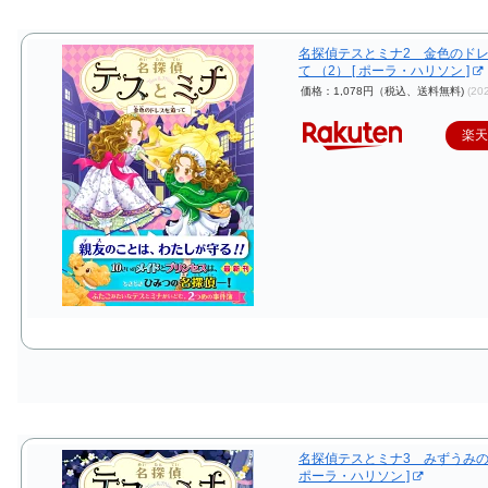
名探偵テスとミナ2 金色のド
て （2） [ ポーラ・ハリソン ]
価格：1,078円（税込、送料無料)
(20
楽
名探偵テスとミナ3 みずうみの
ポーラ・ハリソン ]