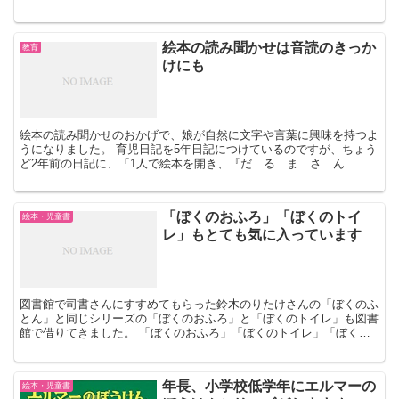
「ティモシーとサラ てづくりケーキコンテスト」が一番...
絵本の読み聞かせは音読のきっか
教育
けにも
絵本の読み聞かせのおかげで、娘が自然に文字や言葉に興味を持つよ
うになりました。 育児日記を5年日記につけているのですが、ちょう
ど2年前の日記に、「1人で絵本を開き、『だ る ま さ ん
と』と自分でひらがなを読めた」と書いてありました。 1...
「ぼくのおふろ」「ぼくのトイ
絵本・児童書
レ」もとても気に入っています
図書館で司書さんにすすめてもらった鈴木のりたけさんの「ぼくのふ
とん」と同じシリーズの「ぼくのおふろ」と「ぼくのトイレ」も図書
館で借りてきました。 「ぼくのおふろ」「ぼくのトイレ」「ぼくの
ふとん」の3冊を持ってきて、1冊読むと「次はコレ」と他...
年長、小学校低学年にエルマーの
絵本・児童書