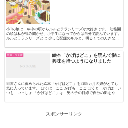
小1の娘は、年中の頃からルルとララシリーズが大好きです。 幼稚園
の頃は私が読み聞かせ、小学生になってからは自分で読んでいます。
ルルとララシリーズとは 少し心配症のルルと、明るくてのんきなラ
ラ、2人の小学生の女の子がメープル通りに開いたお菓...
絵本「かげはどこ」を読んで影に
絵本・児童書
興味を持つようになりました
司書さんに薦められた絵本「かげはどこ」を2歳8カ月の娘がとても
気に入っています。 ぼくは ここ かげも ここ ぼくと かげは い
つも いっしょ 「かげはどこ」は、男の子の目線で自分の影をやマ
マの影を見つめている絵本です。 2歳8カ月の娘が自...
スポンサーリンク